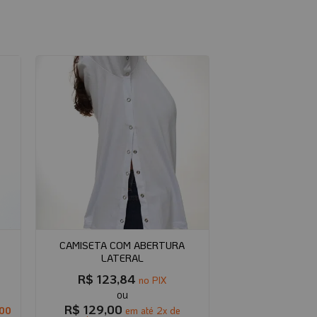
CAMISETA COM ABERTURA
LATERAL
R$
123,84
no PIX
R$
129,00
00
em até
2
x de