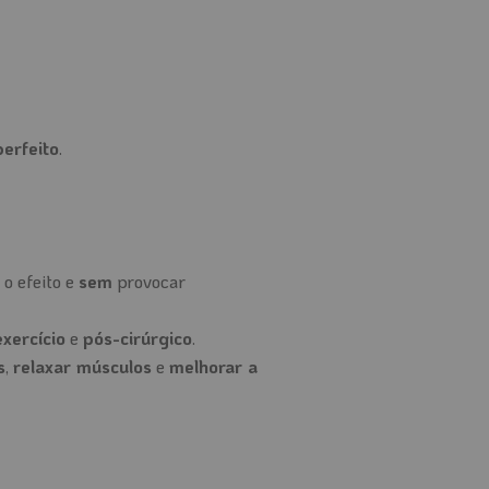
perfeito
.
o efeito e
sem
provocar
xercício
e
pós-cirúrgico
.
s
,
relaxar músculos
e
melhorar a