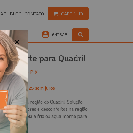
RAR
BLOG
CONTATO
CARRINHO
OUTLET
ENTRAR
om Suporte para Quadril
219,84
no PIX
té
4
x de
sem juros
R$
57,25
 incômodos na região do Quadril. Solução
ção e aliviar dores e desconfortos na região.
ua para terapia a frio ou água morna para