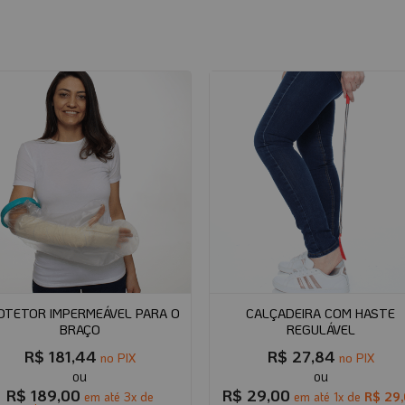
OTETOR IMPERMEÁVEL PARA O
CALÇADEIRA COM HASTE
BRAÇO
REGULÁVEL
R$
181,44
R$
27,84
no PIX
no PIX
R$
189,00
R$
29,00
em até
3
x de
em até
1
x de
R$
29,