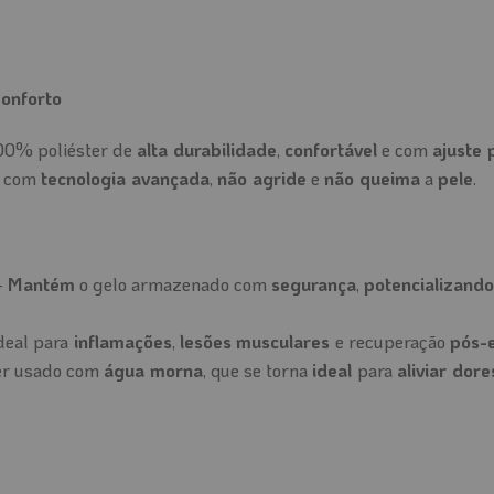
onforto
00% poliéster de
alta durabilidade
,
confortável
e com
ajuste 
o com
tecnologia avançada
,
não agride
e
não queima
a
pele
.
–
Mantém
o gelo armazenado com
segurança
,
potencializando
deal para
inflamações
,
lesões
musculares
e recuperação
pós-e
er usado com
água morna
, que se torna
ideal
para
aliviar dore