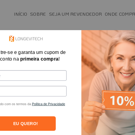
INÍCIO
SOBRE
SEJA UM REVENDEDOR
ONDE COMP
SAÚDE
MAIS VENDIDOS
FISIO E T.O.
tre-se e garanta um cupom de
Bolsa de Gelo c
conto na
primeira compra
!
R$
698,00
R$
R$
229,00
em a
Para dores, edema, contusões,
do com os termos da
Política de Privacidade
ideal para acelerar a recupera
Podes ser usado com gelo e ág
EU QUERO!
terapia de calor.
Em estoque