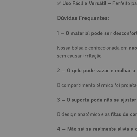
✅
Uso Fácil e Versátil
– Perfeito pa
Dúvidas Frequentes:
1️
– O material pode ser desconfortá
Nossa bolsa é confeccionada em
neo
sem causar irritação.
2️
– O gelo pode vazar e molhar a 
O compartimento térmico foi projet
3️
– O suporte pode não se ajustar
O design anatômico e as
fitas de co
4️
– Não sei se realmente alivia a d