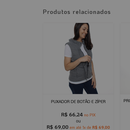
Produtos relacionados
XILIAR PARA
PR
PUXADOR DE BOTÃO E ZÍPER
MADOS
7,04
R$
66,24
no PIX
no PIX
0
R$
69,00
em até
12
x de
em até
1
x de
R$
69,00