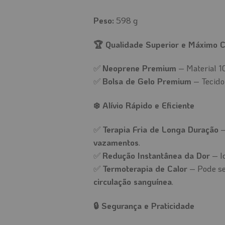
Peso:
598 g
🏆 Qualidade Superior e Máximo C
✅
Neoprene Premium
– Material 1
✅
Bolsa de Gelo Premium
– Tecid
❄️ Alívio Rápido e Eficiente
✅
Terapia Fria de Longa Duração
vazamentos
.
✅
Redução Instantânea da Dor
– I
✅
Termoterapia de Calor
– Pode s
circulação sanguínea
.
🔒 Segurança e Praticidade