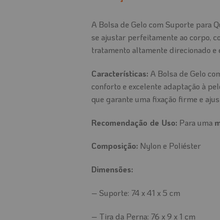
A Bolsa de Gelo com Suporte para Qua
se ajustar perfeitamente ao corpo, 
tratamento altamente direcionado e 
Características:
A Bolsa de Gelo com
conforto e excelente adaptação à pe
que garante uma fixação firme e ajus
Recomendação de Uso:
Para uma
m
Composição:
Nylon e Poliéster
Dimensões:
– Suporte: 74 x 41 x 5 cm
– Tira da Perna: 76 x 9 x 1 cm