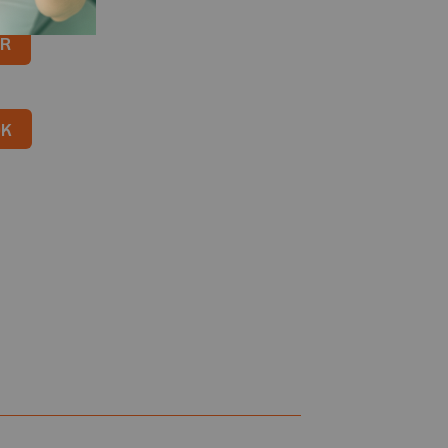
ra Quadril quantidade
R
OK