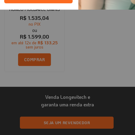
APARELHO BUCAL ANTI
RONCO MOLDÁVEL ONIRIS
R$
1.535,04
no PIX
R$
1.599,00
em até
12
x de
R$
133,25
sem juros
COMPRAR
Venda Longevitech e
garanta uma renda extra
SEJA UM REVENDEDOR