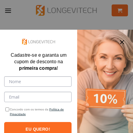
Skip
to
content
FILTRAR
Cadastre-se e garanta um
cupom de desconto na
primeira compra
!
FORA DE ESTOQUE
Concordo com os termos da
Política de
Privacidade
EU QUERO!