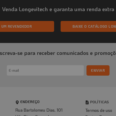
Venda Longevitech e garanta uma renda extra
A UM REVENDEDOR
BAIXE O CATÁLOGO LO
nscreva-se para receber comunicados e promoçõ
Email
(obrigatório)
ENDEREÇO
POLÍTICAS
Rua Bartolomeu Dias, 101
Termos de uso