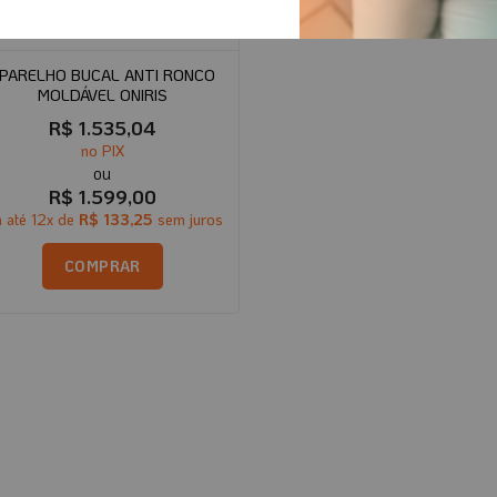
PARELHO BUCAL ANTI RONCO
MOLDÁVEL ONIRIS
R$
1.535,04
no PIX
R$
1.599,00
 até
12
x de
R$
133,25
sem juros
COMPRAR