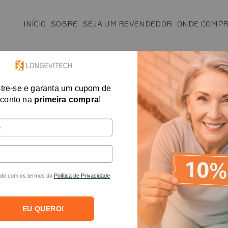
INÍCIO
SOBRE
SEJA UM REVENDEDOR
ONDE COMP
SAÚDE
MAIS VENDIDOS
FISIO E T.O.
tre-se e garanta um cupom de
Exibindo um único resultado
conto na
primeira compra
!
do com os termos da
Política de Privacidade
FORA DE ESTOQUE
EU QUERO!