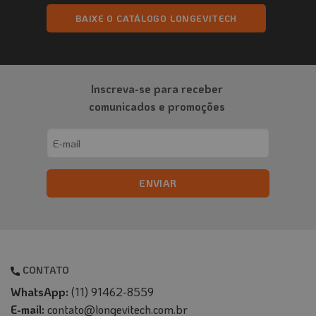
página
página
BAIXE O CATÁLOGO LONGEVITECH
do
do
produto
produto
Inscreva-se para receber
comunicados e promoções
Email
(obrigatório)
CONTATO
WhatsApp:
(11) 91462-8559
E-mail:
contato@longevitech.com.br