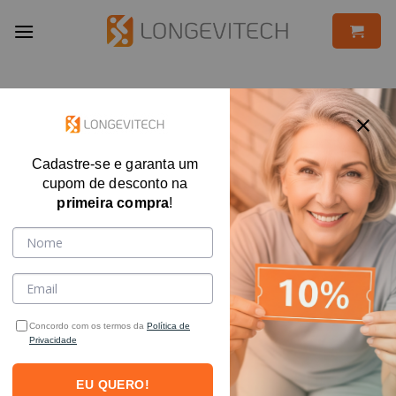
Skip
to
content
FILTRAR
Cadastre-se e garanta um
cupom de desconto na
primeira compra
!
Concordo com os termos da
Política de
Privacidade
EU QUERO!