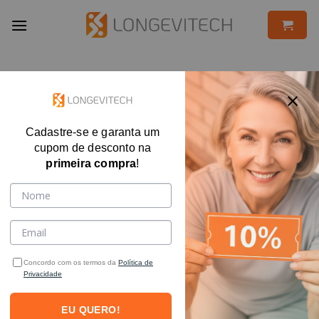
Skip
to
content
FILTRAR
Cadastre-se e garanta um
cupom de desconto na
primeira compra
!
FORA DE ESTOQUE
Concordo com os termos da
Política de
Privacidade
EU QUERO!