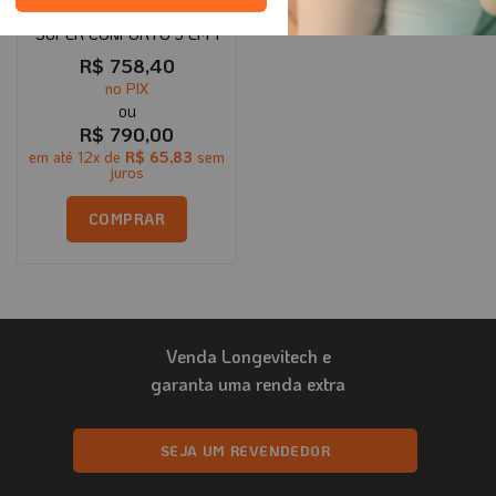
BANQUETA PARA BANHO
SUPER CONFORTO 3 EM 1
R$
758,40
no PIX
R$
790,00
em até
12
x de
R$
65,83
sem
juros
COMPRAR
Venda Longevitech e
garanta uma renda extra
SEJA UM REVENDEDOR