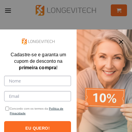
Skip
to
content
Cadastre-se e garanta um
cupom de desconto na
primeira compra
!
Concordo com os termos da
Política de
Privacidade
EU QUERO!