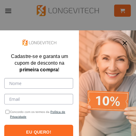
Skip
to
content
Cadastre-se e garanta um
cupom de desconto na
primeira compra
!
Concordo com os termos da
Política de
Privacidade
EU QUERO!