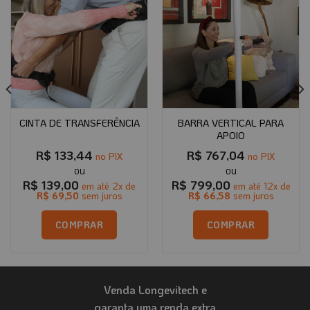
BARRA VERTICAL PARA
CINTA DE TRANSFERÊNCIA
APOIO
R$
133,44
R$
767,04
no PIX
no PIX
R$
139,00
R$
799,00
em até
2
x de
em até
12
x de
R$
69,50
sem juros
R$
66,58
sem juros
COMPRAR
COMPRAR
Este
produto
tem
Venda Longevitech e
várias
variantes.
garanta uma renda extra