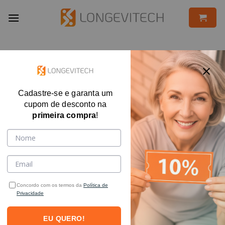
Skip
to
content
Cadastre-se e garanta um
cupom de desconto na
primeira compra
!
Concordo com os termos da
Política de
Privacidade
EU QUERO!