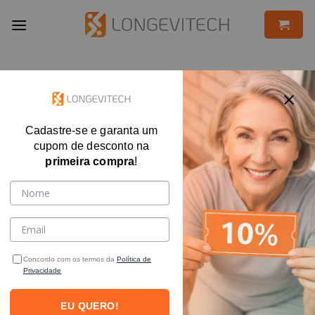
Skip
to
content
Cadastre-se e garanta um
cupom de desconto na
primeira compra
!
Concordo com os termos da
Política de
Privacidade
EU QUERO!