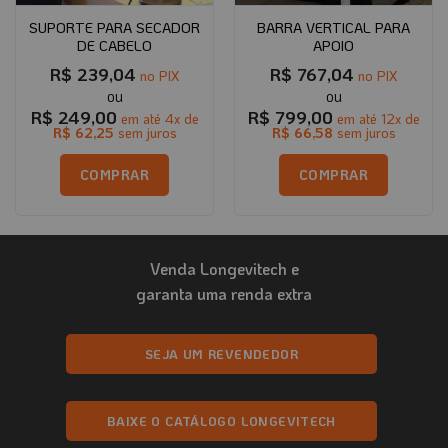
SUPORTE PARA SECADOR
BARRA VERTICAL PARA
DE CABELO
APOIO
R$
239,04
R$
767,04
no PIX
no PIX
R$
249,00
R$
799,00
em até
4
x de
em até
12
x de
R$
62,25
sem juros
R$
66,58
sem juros
COMPRAR
COMPRAR
Este
produto
tem
Venda Longevitech e
várias
variantes.
garanta uma renda extra
As
opções
podem
SEJA UM REVENDEDOR
ser
escolhidas
na
BAIXE O CATÁLOGO LONGEVITECH
página