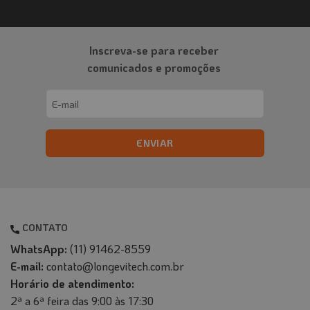
do
produto
Inscreva-se para receber
comunicados e promoções
Email
(obrigatório)
CONTATO
WhatsApp:
(11) 91462-8559
E-mail:
contato@longevitech.com.br
Horário de atendimento:
2ª a 6ª feira das 9:00 às 17:30