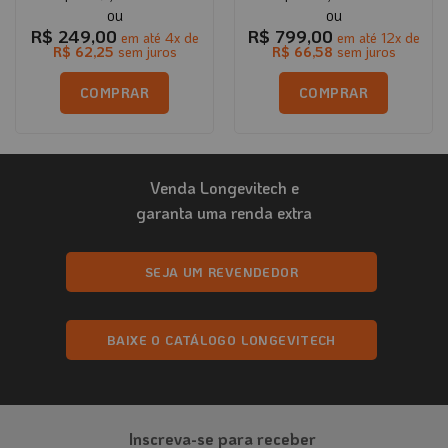
R$
249,00
R$
799,00
em até
4
x de
em até
12
x de
R$
62,25
sem juros
R$
66,58
sem juros
COMPRAR
COMPRAR
Este
produto
tem
Venda Longevitech e
várias
variantes.
garanta uma renda extra
As
opções
podem
SEJA UM REVENDEDOR
ser
escolhidas
na
BAIXE O CATÁLOGO LONGEVITECH
página
do
produto
Inscreva-se para receber