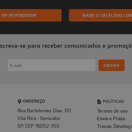
A UM REVENDEDOR
BAIXE O CATÁLOGO LO
nscreva-se para receber comunicados e promoçõ
Email
(obrigatório)
ENDEREÇO
POLÍTICAS
Rua Bartolomeu Dias, 101
Termos de uso
Vila Rica - Sorocaba
Envio e Prazo
SP, CEP 18052-355
T
rocas, Devoluç