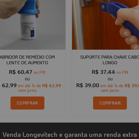
ABRIDOR DE REMÉDIO COM
SUPORTE PARA CHAVE CAB
LENTE DE AUMENTO
LONGO
R$
60,47
R$
37,44
no PIX
no PIX
$
62,99
R$
39,00
em até
1
x de
R$
62,99
em até
1
x de
R$
39,
sem juros
sem juros
COMPRAR
COMPRAR
Venda Longevitech e garanta uma renda extra