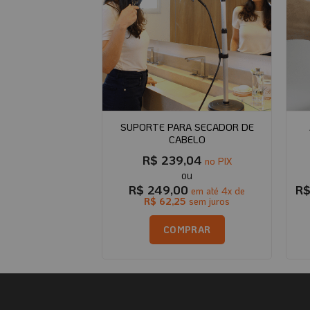
SUPORTE PARA SECADOR DE
RANSFERÊNCIA
CABELO
,80
R$
239,04
no PIX
no PIX
0
R$
249,00
R
em até
3
x de
em até
4
x de
0
sem juros
R$
62,25
sem juros
PRAR
COMPRAR
Este
produto
tem
várias