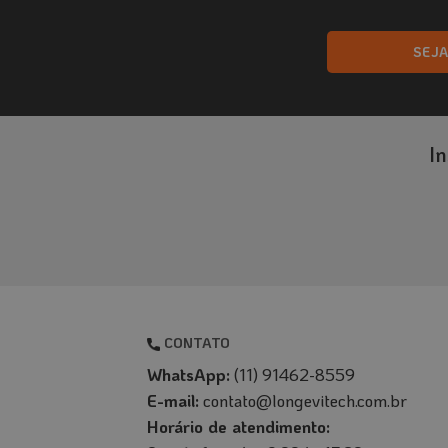
variantes.
As
SEJ
opções
podem
ser
escolhidas
I
na
página
do
produto
CONTATO
WhatsApp:
(11) 91462-8559
E-mail:
contato@longevitech.com.br
Horário de atendimento: