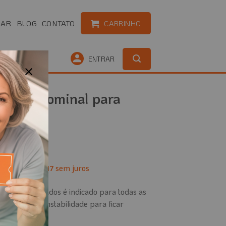
RAR
BLOG
CONTATO
CARRINHO
OUTLET
ENTRAR
ção Abdominal para
X
é
6
x de
sem juros
R$
53,17
al para acamados é indicado para todas as
vo possuam instabilidade para ficar