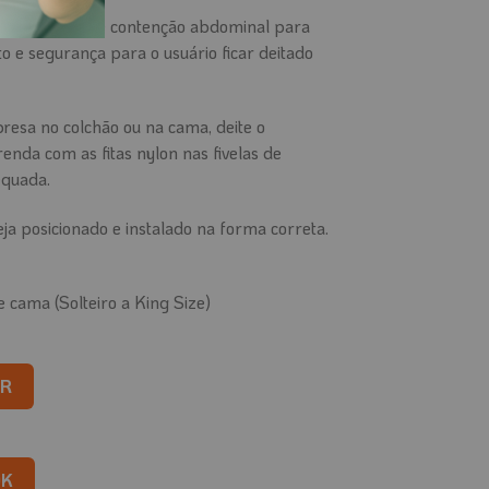
nto, a Cinta de contenção abdominal para
 e segurança para o usuário ficar deitado
presa no colchão ou na cama, deite o
renda com as fitas nylon nas fivelas de
equada.
eja posicionado e instalado na forma correta.
 cama (Solteiro a King Size)
l para Acamados quantidade
R
OK