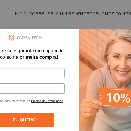
INÍCIO
SOBRE
SEJA UM REVENDEDOR
ONDE COMP
SAÚDE
MAIS VENDIDOS
FISIO E T.O.
tre-se e garanta um cupom de
Cinta de Conten
conto na
primeira compra
!
Acamados
R$
306,24
no PI
R$
319,00
em at
do com os termos da
Política de Privacidade
A Cinta de contenção abdomin
pessoas que por qualquer moti
EU QUERO!
acamados com segurança