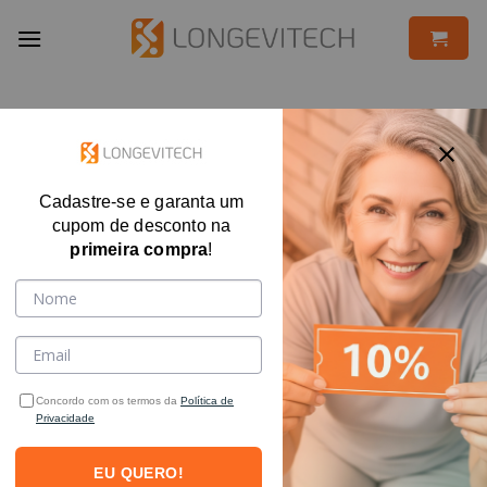
Skip
to
content
Cadastre-se e garanta um
cupom de desconto na
primeira compra
!
Concordo com os termos da
Política de
Privacidade
EU QUERO!