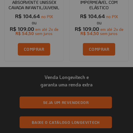
ABSORVENTE UNISSEX
IMPERMEÁVEL COM
CAVADA INFANTIL/JUVENIL
ELÁSTICO
R$
104,64
R$
104,64
no PIX
no PIX
R$
109,00
R$
109,00
em até
2
x de
em até
2
x de
R$
54,50
sem juros
R$
54,50
sem juros
COMPRAR
COMPRAR
Este
produto
tem
Venda Longevitech e
várias
variantes.
garanta uma renda extra
As
opções
podem
SEJA UM REVENDEDOR
ser
escolhidas
na
BAIXE O CATÁLOGO LONGEVITECH
página