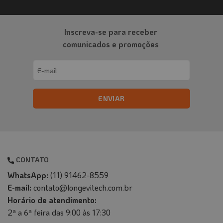
do
produto
Inscreva-se para receber
comunicados e promoções
Email
(obrigatório)
CONTATO
WhatsApp:
(11) 91462-8559
E-mail:
contato@longevitech.com.br
Horário de atendimento:
2ª a 6ª feira das 9:00 às 17:30