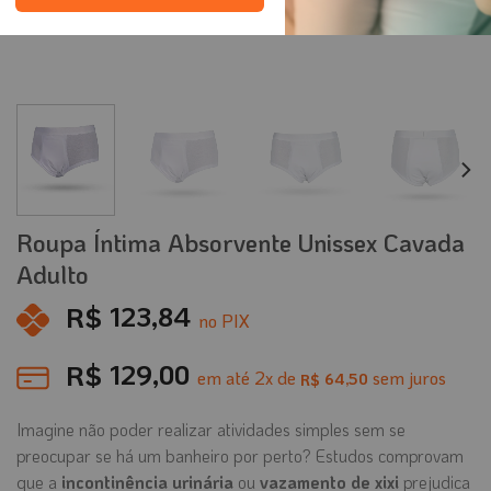
Roupa Íntima Absorvente Unissex Cavada
Adulto
R$
123,84
no PIX
R$
129,00
em até
2
x de
sem juros
64,50
R$
Imagine não poder realizar atividades simples sem se
preocupar se há um banheiro por perto? Estudos comprovam
que a
incontinência urinária
ou
vazamento de xixi
prejudica