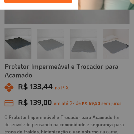
Protetor Impermeável e Trocador para
Acamado
R$
133,44
no PIX
R$
139,00
em até
2
x de
sem juros
69,50
R$
O
Protetor Impermeável e Trocador para Acamado
foi
desenvolvido pensando na
comodidade
e
segurança
para
troca de fraldas
,
higienização
e
uso noturno
na cama,