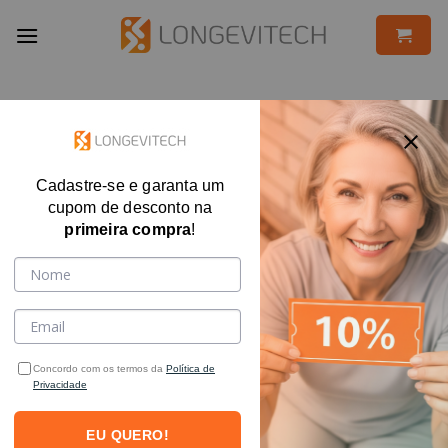
Skip
to
content
Cadastre-se e garanta um
cupom de desconto na
primeira compra
!
Concordo com os termos da
Política de
Privacidade
EU QUERO!