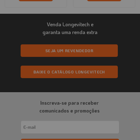
Este
produto
tem
Venda Longevitech e
várias
variantes.
garanta uma renda extra
As
opções
podem
SEJA UM REVENDEDOR
ser
escolhidas
na
BAIXE O CATÁLOGO LONGEVITECH
página
do
produto
Inscreva-se para receber
comunicados e promoções
Email
(obrigatório)