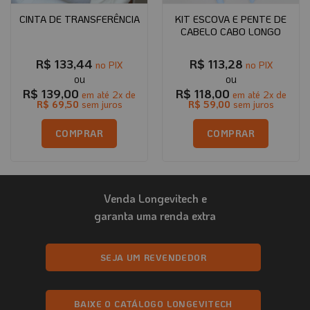
KIT ESCOVA E PENTE DE
CINTA DE TRANSFERÊNCIA
CABELO CABO LONGO
R$
133,44
R$
113,28
no PIX
no PIX
R$
139,00
R$
118,00
em até
2
x de
em até
2
x de
R$
69,50
sem juros
R$
59,00
sem juros
COMPRAR
COMPRAR
Venda Longevitech e
garanta uma renda extra
SEJA UM REVENDEDOR
BAIXE O CATÁLOGO LONGEVITECH