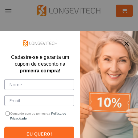
Skip
to
content
Cadastre-se e garanta um
cupom de desconto na
primeira compra
!
Concordo com os termos da
Política de
Privacidade
EU QUERO!