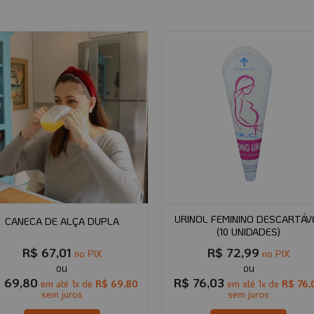
URINOL FEMININO DESCARTÁV
CANECA DE ALÇA DUPLA
(10 UNIDADES)
R$
67,01
R$
72,99
no PIX
no PIX
$
69,80
R$
76,03
em até
1
x de
R$
69,80
em até
1
x de
R$
76,
sem juros
sem juros