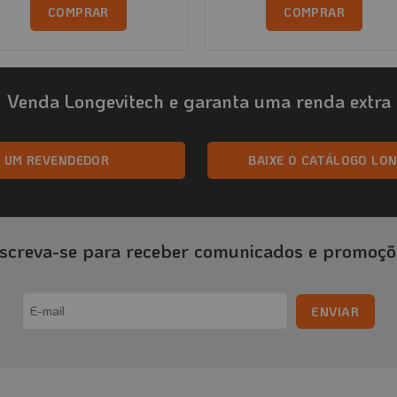
COMPRAR
COMPRAR
Venda Longevitech e garanta uma renda extra
A UM REVENDEDOR
BAIXE O CATÁLOGO LO
nscreva-se para receber comunicados e promoçõ
Email
(obrigatório)