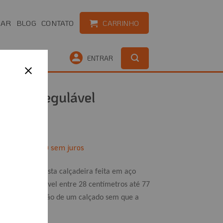
RAR
BLOG
CONTATO
CARRINHO
OUTLET
ENTRAR
Haste Regulável
1
x de
sem juros
R$
29,00
de reduzida, esta calçadeira feita em aço
 tamanho variável entre 28 centímetros até 77
ocação ou remoção de um calçado sem que a