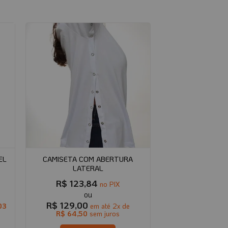
EL
CAMISETA COM ABERTURA
LATERAL
R$
123,84
no PIX
R$
129,00
03
em até
2
x de
R$
64,50
sem juros