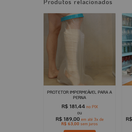
Produtos relacionados
NHA COM HASTE
PROTETOR IMPERMEÁVEL PARA A
NGA
PERNA
70
R$
181,44
no PIX
no PIX
R$
189,00
R
até
1
x de
R$
79,90
em até
3
x de
 juros
R$
63,00
sem juros