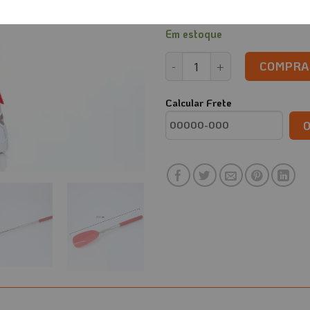
Veja mais informações sobre o
Em estoque
Calçadeira com Haste Reguláv
COMPRA
Calcular Frete