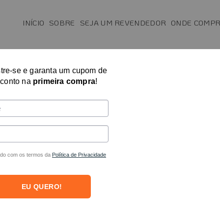
INÍCIO
SOBRE
SEJA UM REVENDEDOR
ONDE COMP
SAÚDE
MAIS VENDIDOS
FISIO E T.O.
tre-se e garanta um cupom de
Calçadeira com 
conto na
primeira compra
!
R$
27,84
no PIX
R$
29,00
em até
Ideal para pessoas com mobilida
do com os termos da
Política de Privacidade
inoxidável possui uma haste de
centímetros, facilitando a col
EU QUERO!
pessoa precise se abaixar.