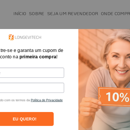
INÍCIO
SOBRE
SEJA UM REVENDEDOR
ONDE COMP
SAÚDE
MAIS VENDIDOS
FISIO E T.O.
tre-se e garanta um cupom de
Bolsa de Gelo c
conto na
primeira compra
!
Cotovelo
R$
671,04
no PI
R$
699,00
em a
do com os termos da
Política de Privacidade
A Bolsa de Gelo com Compress
desenvolvida para otimizar o p
EU QUERO!
combina a crioterapia (terapi