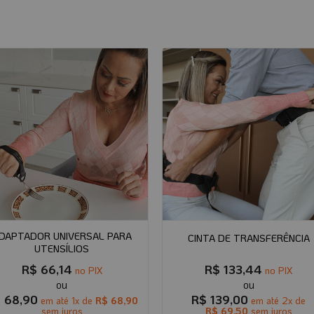
DAPTADOR UNIVERSAL PARA
CINTA DE TRANSFERÊNCIA
UTENSÍLIOS
R$
66,14
R$
133,44
no PIX
no PIX
$
68,90
R$
139,00
em até
1
x de
R$
68,90
em até
2
x de
sem juros
R$
69,50
sem juros