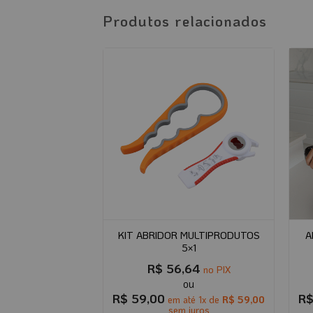
Produtos relacionados
A CHAVE CABO
KIT ABRIDOR MULTIPRODUTOS
A
NGO
5×1
44
R$
56,64
no PIX
no PIX
R$
59,00
R
até
1
x de
R$
39,00
em até
1
x de
R$
59,00
 juros
sem juros