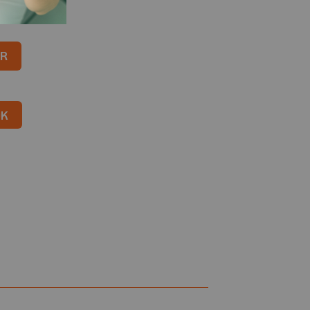
o para Cotovelo quantidade
R
OK