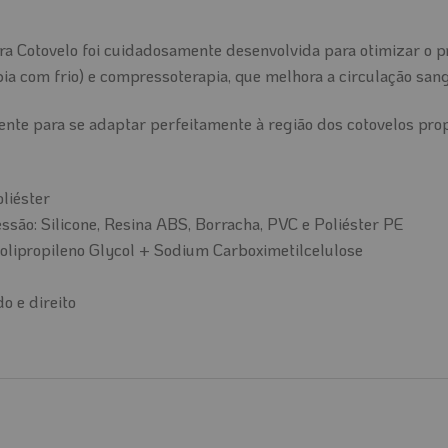
 Cotovelo foi cuidadosamente desenvolvida para otimizar o pr
apia com frio) e compressoterapia, que melhora a circulação san
mente para se adaptar perfeitamente à região dos cotovelos p
liéster
ão: Silicone, Resina ABS, Borracha, PVC e Poliéster PE
olipropileno Glycol + Sodium Carboximetilcelulose
o e direito