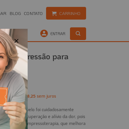
RAR
BLOG
CONTATO
CARRINHO
OUTLET
ENTRAR
om Compressão para
X
té
12
x de
sem juros
R$
58,25
ão para Cotovelo foi cuidadosamente
rocesso de recuperação e alívio da dor, pois
a com frio) e compressoterapia, que melhora