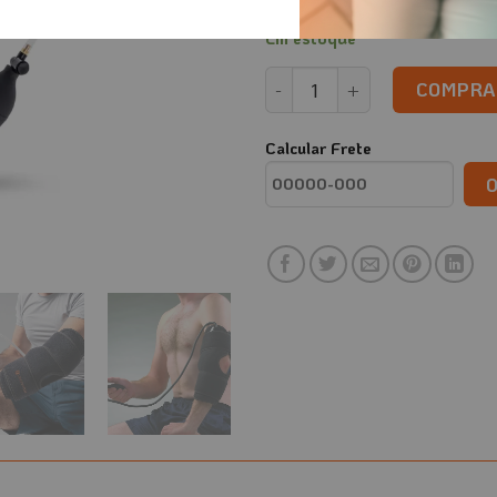
a circulação sanguínea.
Em estoque
Bolsa de Gelo com Compressã
COMPRA
Calcular Frete