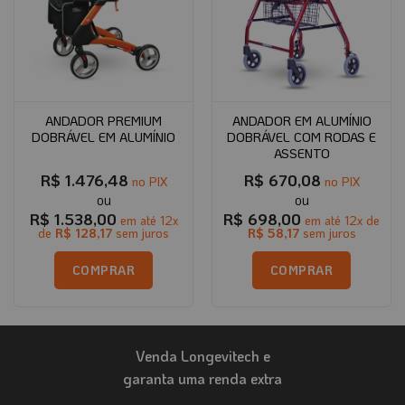
ANDADOR PREMIUM
ANDADOR EM ALUMÍNIO
DOBRÁVEL EM ALUMÍNIO
DOBRÁVEL COM RODAS E
ASSENTO
R$
1.476,48
R$
670,08
no PIX
no PIX
R$
1.538,00
R$
698,00
em até
12
x
em até
12
x de
de
R$
128,17
sem juros
R$
58,17
sem juros
COMPRAR
COMPRAR
Venda Longevitech e
garanta uma renda extra