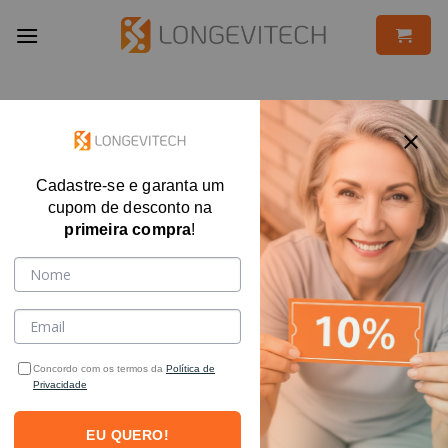
Skip
to
content
Cadastre-se e garanta um
cupom de desconto na
primeira compra
!
Concordo com os termos da
Política de
Privacidade
EU QUERO!