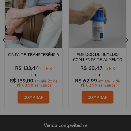
ABRIDOR DE REMÉDIO
CINTA DE TRANSFERÊNCIA
COM LENTE DE AUMENTO
R$
133,44
R$
60,47
no PIX
no PIX
R$
139,00
R$
62,99
em até
2
x de
em até
1
x de
R$
69,50
sem juros
R$
62,99
sem juros
COMPRAR
COMPRAR
Venda Longevitech e