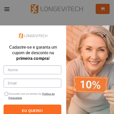
Skip
to
content
Cadastre-se e garanta um
cupom de desconto na
primeira compra
!
Concordo com os termos da
Política de
Privacidade
EU QUERO!