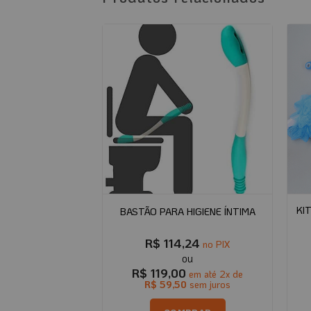
 ABERTURA NOS
KI
BASTÃO PARA HIGIENE ÍNTIMA
BROS
,84
R$
114,24
no PIX
no PIX
0
R$
119,00
em até
2
x de
em até
2
x de
0
sem juros
R$
59,50
sem juros