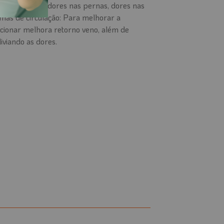
 tem varizes, dores nas pernas, dores nas
emas de circulação: Para melhorar a
rcionar melhora retorno veno, além de
iviando as dores.