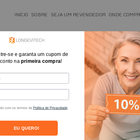
INÍCIO
SOBRE
SEJA UM REVENDEDOR
ONDE COMP
SAÚDE
MAIS VENDIDOS
FISIO E T.O.
tre-se e garanta um cupom de
Almofada Triang
conto na
primeira compra
!
R$
114,24
no PIX
R$
119,00
em at
É uma almofada triangular bá
do com os termos da
Política de Privacidade
perfilado, acompanha uma capa
posicionamento, postura. Seu 
EU QUERO!
utilizado em sofá, cama, hospita