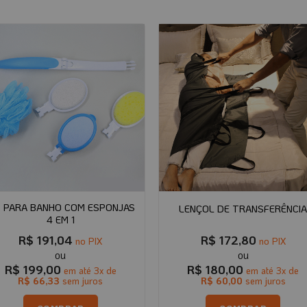
T PARA BANHO COM ESPONJAS
LENÇOL DE TRANSFERÊNCI
4 EM 1
R$
191,04
R$
172,80
no PIX
no PIX
R$
199,00
R$
180,00
em até
3
x de
em até
3
x de
R$
66,33
sem juros
R$
60,00
sem juros