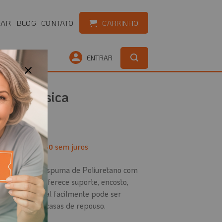
RAR
BLOG
CONTATO
CARRINHO
OUTLET
ENTRAR
ular Básica
é
2
x de
sem juros
R$
59,50
sica feito em espuma de Poliuretano com
 de suplex, oferece suporte, encosto,
tamanho é ideal facilmente pode ser
is , clínicas e casas de repouso.