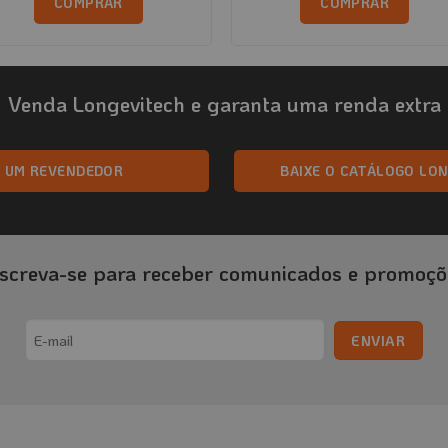
COMPRAR
COMPRAR
Este
produto
tem
Venda Longevitech e garanta uma renda extra
várias
variantes.
As
A UM REVENDEDOR
BAIXE O CATÁLOGO LO
opções
podem
ser
escolhidas
nscreva-se para receber comunicados e promoçõ
na
página
do
Email
produto
(obrigatório)