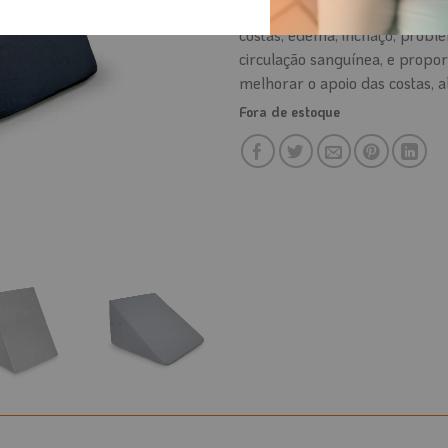
Indicação:
Indicado para quem
costas, edema, inchaço, probl
circulação sanguínea, e propo
melhorar o apoio das costas, al
Fora de estoque