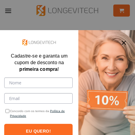
Skip
to
content
Cadastre-se e garanta um
cupom de desconto na
primeira compra
!
Concordo com os termos da
Política de
Privacidade
EU QUERO!