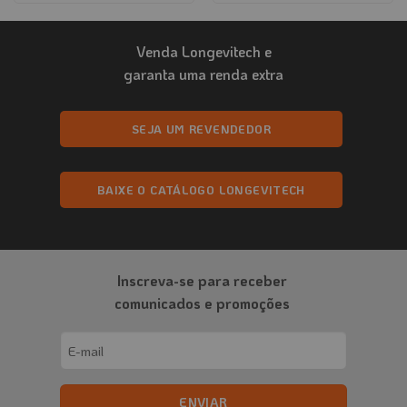
produto
tem
Venda Longevitech e
várias
variantes.
garanta uma renda extra
As
opções
podem
SEJA UM REVENDEDOR
ser
escolhidas
na
BAIXE O CATÁLOGO LONGEVITECH
página
do
produto
Inscreva-se para receber
comunicados e promoções
Email
(obrigatório)