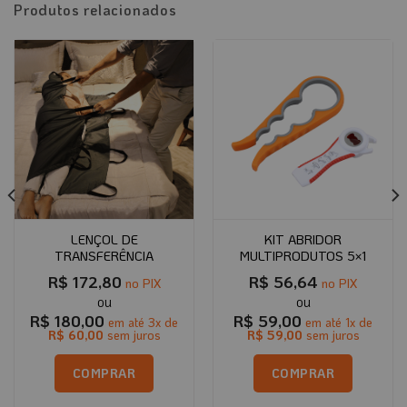
Produtos relacionados
LENÇOL DE
KIT ABRIDOR
TRANSFERÊNCIA
MULTIPRODUTOS 5×1
R$
172,80
R$
56,64
no PIX
no PIX
R$
180,00
R$
59,00
em até
3
x de
em até
1
x de
R$
60,00
sem juros
R$
59,00
sem juros
COMPRAR
COMPRAR
Este