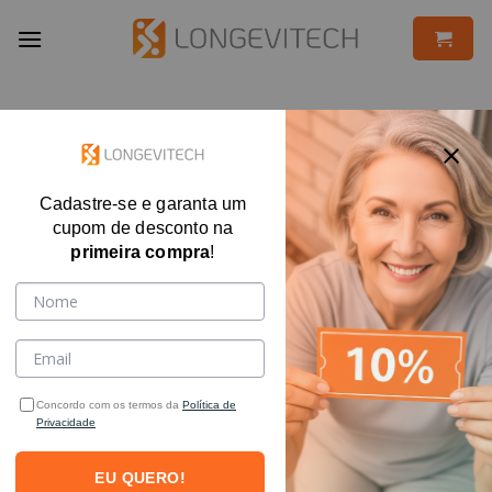
Skip
to
content
Cadastre-se e garanta um
cupom de desconto na
primeira compra
!
Concordo com os termos da
Política de
Privacidade
EU QUERO!