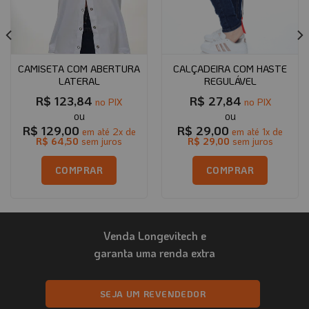
CAMISETA COM ABERTURA
CALÇADEIRA COM HASTE
LATERAL
REGULÁVEL
R$
123,84
R$
27,84
no PIX
no PIX
R$
129,00
R$
29,00
em até
2
x de
em até
1
x de
R$
64,50
sem juros
R$
29,00
sem juros
COMPRAR
COMPRAR
Este
produto
tem
Venda Longevitech e
várias
variantes.
garanta uma renda extra
As
opções
podem
SEJA UM REVENDEDOR
ser