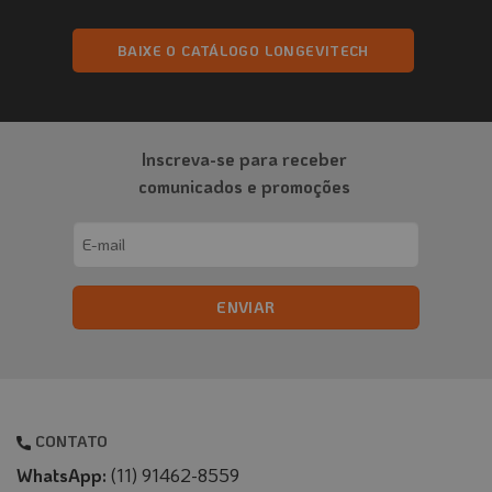
escolhidas
na
BAIXE O CATÁLOGO LONGEVITECH
página
do
produto
Inscreva-se para receber
comunicados e promoções
Email
(obrigatório)
CONTATO
WhatsApp:
(11) 91462-8559