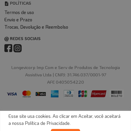
POLÍTICAS
Termos de uso
Envio e Prazo
T
rocas, Devolução e Reembolso
REDES SOCIAIS
Longevicorp Imp Com e Serv de Produtos de Tecnologia
Assistiva Ltda |
CNPJ: 31.746.037/0001-97
AFE 0405054220
Esse site usa cookies. Ao clicar em Aceitar, você aceitará
© 2024 Longevitech - Todos os direitos reservados.
a nossa
Política de Privacidade
.
Desenvolvido por
Digital Bees