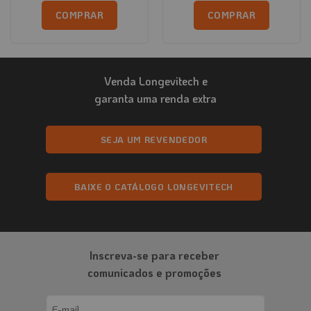
COMPRAR
COMPRAR
Este
produto
tem
Venda Longevitech e
várias
variantes.
garanta uma renda extra
As
opções
podem
SEJA UM REVENDEDOR
ser
escolhidas
na
BAIXE O CATÁLOGO LONGEVITECH
página
do
produto
Inscreva-se para receber
comunicados e promoções
Email