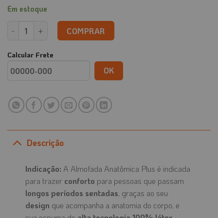
Em estoque
Almofada Anatômica Plus quantidade
COMPRAR
Calcular Frete
OK
Descrição
Indicação:
A Almofada Anatômica Plus é indicada
para trazer
conforto
para pessoas que passam
longos períodos sentadas
, graças ao seu
design
que acompanha a anatomia do corpo, e
sua espuma de
alta tecnologia 100% látex
.