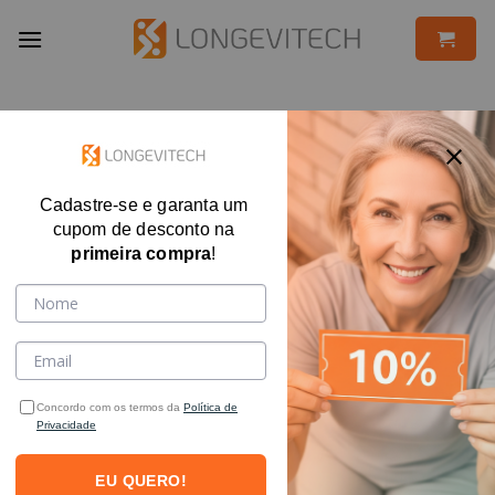
Skip
to
content
Cadastre-se e garanta um
cupom de desconto na
primeira compra
!
Concordo com os termos da
Política de
Privacidade
EU QUERO!