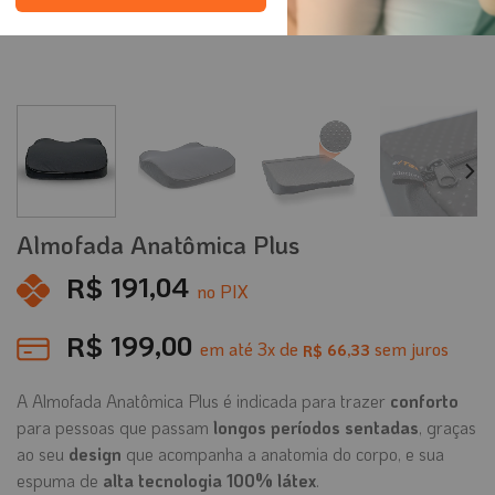
Almofada Anatômica Plus
R$
191,04
no PIX
R$
199,00
em até
3
x de
sem juros
66,33
R$
A Almofada Anatômica Plus é indicada para trazer
conforto
para pessoas que passam
longos períodos sentadas
, graças
ao seu
design
que acompanha a anatomia do corpo, e sua
espuma de
alta tecnologia 100% látex
.