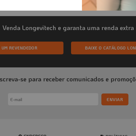
Venda Longevitech e garanta uma renda extra
A UM REVENDEDOR
BAIXE O CATÁLOGO LO
nscreva-se para receber comunicados e promoçõ
Email
(obrigatório)