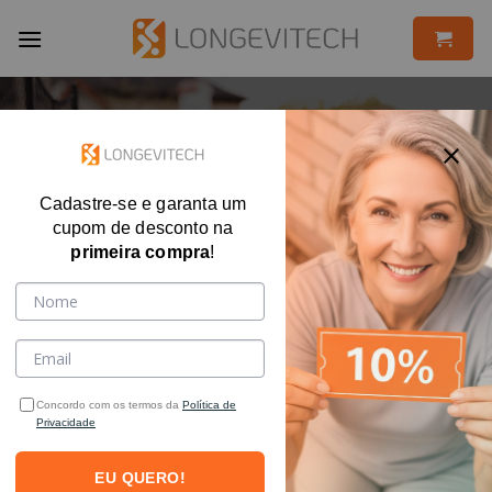
Skip
to
content
SAÚDE
Cadastre-se e garanta um
Envelhecimento ativo é muito mais que
cupom de desconto na
envelhecer saudável
primeira compra
!
Concordo com os termos da
Política de
Privacidade
O termo adotado pela Organização Mundial da Saúde, desde
EU QUERO!