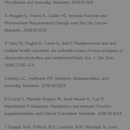
Microbiome and Immunity. Nutrients. 2019;11:364.
3. Maggini S., Pierre A., Calder P.C. Immune Function and
Micronutrient Requirements Change over the Life Course.
Nutrients. 2018;10:1531.
4. Dinu M., Pagliai G., Casini A., Sofi F. Mediterranean diet and
multiple health outcomes: An umbrella review of meta-analyses of
observational studies and randomised trials. Eur. J. Clin. Nutr.
2018;72:30–43.
5.Avery J.C., Hoffmann P.R. Selenium, Selenoproteins, and
Immunity. Nutrients. 2018;10:1203.
6.Cruzat V., Macedo Rogero M., Noel Keane K., Curi R.,
Newsholme P. Glutamine: Metabolism and Immune Function,
Supplementation and Clinical Translation. Nutrients. 2018;10:1654.
7.Duggal, N.A.; Pollock, R.D.; Lazarus, N.R.; Harridge, S.; Lord,