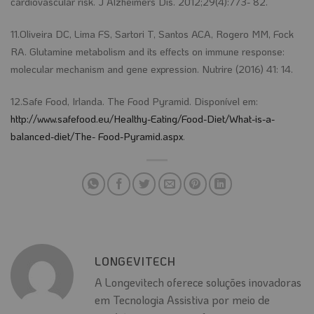
cardiovascular risk. J Alzheimers Dis. 2012;29(4):773- 82.
11.Oliveira DC, Lima FS, Sartori T, Santos ACA, Rogero MM, Fock
RA. Glutamine metabolism and its effects on immune response:
molecular mechanism and gene expression. Nutrire (2016) 41: 14.
12.Safe Food, Irlanda. The Food Pyramid. Disponível em:
http://www.safefood.eu/Healthy-Eating/Food-Diet/What-is-a-
balanced-diet/The- Food-Pyramid.aspx
.
LONGEVITECH
A Longevitech oferece soluções inovadoras
em Tecnologia Assistiva por meio de