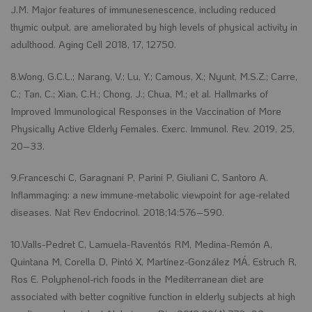
J.M. Major features of immunesenescence, including reduced
thymic output, are ameliorated by high levels of physical activity in
adulthood. Aging Cell 2018, 17, 12750.
8.Wong, G.C.L.; Narang, V.; Lu, Y.; Camous, X.; Nyunt, M.S.Z.; Carre,
C.; Tan, C.; Xian, C.H.; Chong, J.; Chua, M.; et al. Hallmarks of
Improved Immunological Responses in the Vaccination of More
Physically Active Elderly Females. Exerc. Immunol. Rev. 2019, 25,
20–33.
9.Franceschi C, Garagnani P, Parini P, Giuliani C, Santoro A.
Inflammaging: a new immune-metabolic viewpoint for age-related
diseases. Nat Rev Endocrinol. 2018;14:576–590.
10.Valls-Pedret C, Lamuela-Raventós RM, Medina-Remón A,
Quintana M, Corella D, Pintó X, Martínez-González MÁ, Estruch R,
Ros E. Polyphenol-rich foods in the Mediterranean diet are
associated with better cognitive function in elderly subjects at high