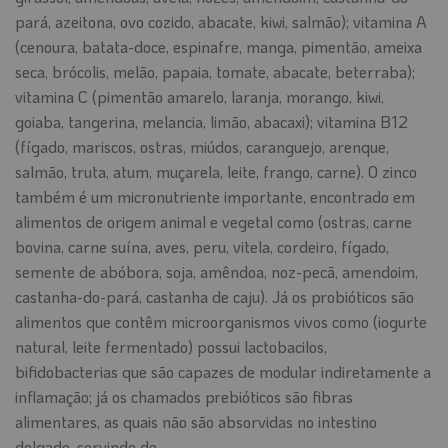
pará, azeitona, ovo cozido, abacate, kiwi, salmão); vitamina A
(cenoura, batata-doce, espinafre, manga, pimentão, ameixa
seca, brócolis, melão, papaia, tomate, abacate, beterraba);
vitamina C (pimentão amarelo, laranja, morango, kiwi,
goiaba, tangerina, melancia, limão, abacaxi); vitamina B12
(fígado, mariscos, ostras, miúdos, caranguejo, arenque,
salmão, truta, atum, muçarela, leite, frango, carne). O zinco
também é um micronutriente importante, encontrado em
alimentos de origem animal e vegetal como (ostras, carne
bovina, carne suína, aves, peru, vitela, cordeiro, fígado,
semente de abóbora, soja, amêndoa, noz-pecã, amendoim,
castanha-do-pará, castanha de caju). Já os probióticos são
alimentos que contêm microorganismos vivos como (iogurte
natural, leite fermentado) possui lactobacilos,
bifidobacterias que são capazes de modular indiretamente a
inflamação; já os chamados prebióticos são fibras
alimentares, as quais não são absorvidas no intestino
delgado, servindo de