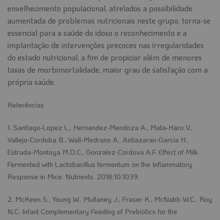
envelhecimento populacional, atrelados a possibilidade
aumentada de problemas nutricionais neste grupo, torna-se
essencial para a saúde do idoso o reconhecimento e a
implantação de intervenções precoces nas irregularidades
do estado nutricional, a fim de propiciar além de menores
taxas de morbimortalidade, maior grau de satisfação com a
própria saúde.
Referências
1. Santiago-Lopez L., Hernandez-Mendoza A., Mata-Haro V.,
Vallejo-Cordoba B., Wall-Medrano A., Astiazaran-Garcia H.,
Estrada-Montoya M.D.C., Gonzalez-Cordova A.F. Effect of Milk
Fermented with Lactobacillus fermentum on the Inflammatory
Response in Mice. Nutrients. 2018;10:1039.
2. McKeen S., Young W., Mullaney J., Fraser K., McNabb W.C., Roy
N.C. Infant Complementary Feeding of Prebiotics for the