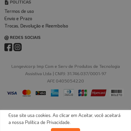
POLÍTICAS
Termos de uso
Envio e Prazo
T
rocas, Devolução e Reembolso
REDES SOCIAIS
Longevicorp Imp Com e Serv de Produtos de Tecnologia
Assistiva Ltda |
CNPJ: 31.746.037/0001-97
AFE 0405054220
Esse site usa cookies. Ao clicar em Aceitar, você aceitará
© 2024 Longevitech - Todos os direitos reservados.
a nossa
Política de Privacidade
.
Desenvolvido por
Digital Bees