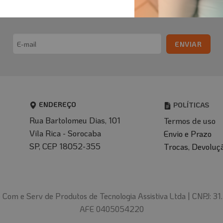
nscreva-se para receber comunicados e promoçõ
Email
(obrigatório)
ENDEREÇO
POLÍTICAS
Rua Bartolomeu Dias, 101
Termos de uso
Vila Rica - Sorocaba
Envio e Prazo
SP, CEP 18052-355
T
rocas, Devoluç
Com e Serv de Produtos de Tecnologia Assistiva Ltda |
CNPJ: 31
AFE 0405054220