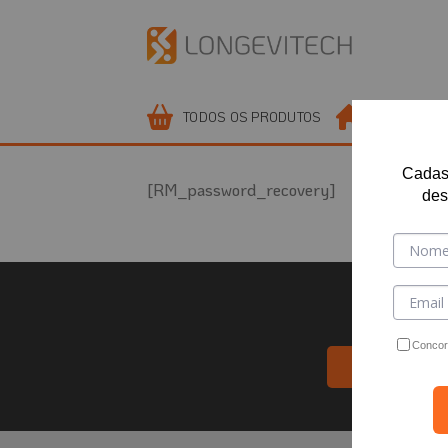
Skip
to
content
TODOS OS PRODUTOS
AMBIENTES
Cadas
[RM_password_recovery]
des
Concor
SEJ