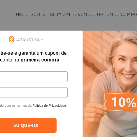
INÍCIO
SOBRE
SEJA UM REVENDEDOR
ONDE COMP
SAÚDE
MAIS VENDIDOS
FISIO E T.O.
tre-se e garanta um cupom de
conto na
primeira compra
!
Venda Longevitech e garanta uma renda extra
do com os termos da
Política de Privacidade
A UM REVENDEDOR
BAIXE O CATÁLOGO LO
EU QUERO!