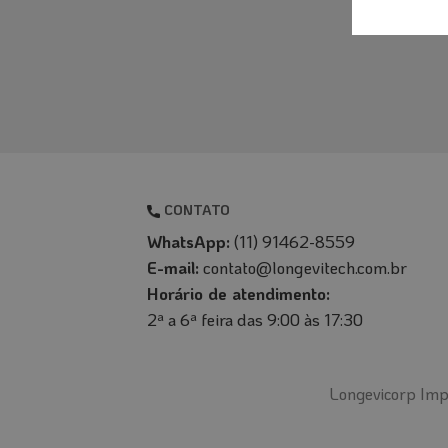
I
CONTATO
WhatsApp:
(11) 91462-8559
E-mail:
contato@longevitech.com.br
Horário de atendimento:
2ª a 6ª feira das 9:00 às 17:30
Longevicorp Imp 