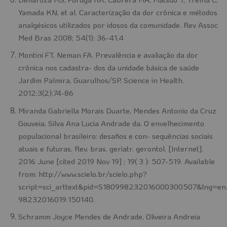
Yamada KN, et al. Caracterização da dor crônica e métodos
analgésicos utilizados por idosos da comunidade. Rev Assoc
Med Bras 2008; 54(1): 36-41.4
Montini FT, Neman FA. Prevalência e avaliação da dor
crônica nos cadastra- dos da unidade básica de saúde
Jardim Palmira, Guarulhos/SP. Science in Health.
2012;3(2):74-86
Miranda Gabriella Morais Duarte, Mendes Antonio da Cruz
Gouveia, Silva Ana Lucia Andrade da. O envelhecimento
populacional brasileiro: desafios e con- sequências sociais
atuais e futuras. Rev. bras. geriatr. gerontol. [Internet].
2016 June [cited 2019 Nov 19] ; 19( 3 ): 507-519. Available
from: http://www.scielo.br/scielo.php?
script=sci_arttext&pid=S180998232016000300507&lng=en.ht
98232016019.150140.
Schramm Joyce Mendes de Andrade, Oliveira Andreia