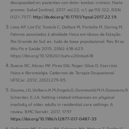
discapacidad en pacientes con dolor lumbar crónico. Hacia
promoc. Salud [online]. 2017, vol.22, n.1, pp.113-122. ISSN
0121-7577.
http://dx.doi.org/10.17151/hpsal.2017.22.1.9.
Lima AP, Lini EV, Tomicki C, Dellani M, Portella M, Doring M.
Fatores associados à atividade física em idosos de Estação,
Rio Grande do Sul: es- tudo de base populacional. Rev Bras
Ativ Fís e Saúde 2015; 20(6): 618-625.
https://doi.org/10.12820/rbafs.v.20n6p618
Bueno RC, Abreu MF, Pires GN, Roger-Silva D. Exercício
físico e fibromialgia. Cadernos de Terapia Ocupacional
UFSCar. 2012; 20(2):279-85.
Douma,J.G.;Volkers,K.M.;Engels,G.;Sonneveld,M.H.;Goossens,R.
Scherder, E.J.A. Setting-related influences on physical
inactivity of older adults in residential care settings: A
review. BMC Geriatr. 2017, 17:97
https://doi.org/10.1186/s12877-017-0487-33
Dellaroza MS, Furuya RK, Cabrera MA, Matsuo T, Trelha C,