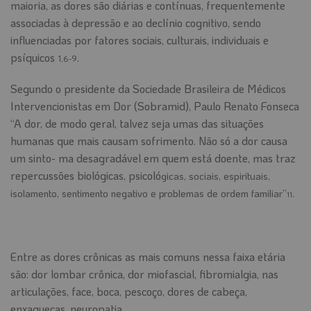
maioria, as dores são diárias e contínuas, frequentemente
associadas à depressão e ao declínio cognitivo, sendo
influenciadas por fatores sociais, culturais, individuais e
psíquicos
.
1,6-9
Segundo o presidente da Sociedade Brasileira de Médicos
Intervencionistas em Dor (Sobramid), Paulo Renato Fonseca
“A dor, de modo geral, talvez seja umas das situações
humanas que mais causam sofrimento. Não só a dor causa
um sinto- ma desagradável em quem está doente, mas traz
repercussões biológicas, psicoló
gicas, sociais, espirituais,
isolamento, sentimento negativo e problemas de ordem familiar”
.
11
Lekarenslovenska247
Entre as dores crônicas as mais comuns nessa faixa etária
são: dor lombar crônica, dor miofascial, fibromialgia, nas
articulações, face, boca, pescoço, dores de cabeça,
enxaquecas, neuropatia.