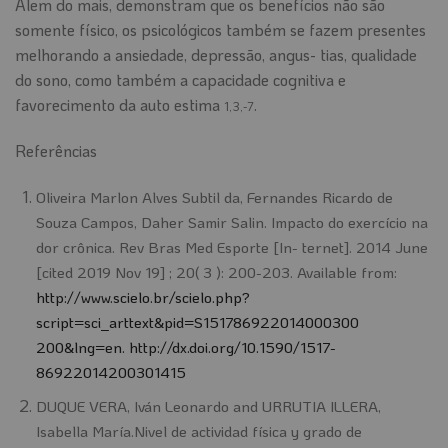
Alem do mais, demonstram que os benefícios não são
somente físico, os psicológicos também se fazem presentes
melhorando a ansiedade, depressão, angus- tias, qualidade
do sono, como também a capacidade cognitiva e
favorecimento da auto estima
.
1,3,-7
Referências
Oliveira Marlon Alves Subtil da, Fernandes Ricardo de
Souza Campos, Daher Samir Salin. Impacto do exercício na
dor crônica. Rev Bras Med Esporte [In- ternet]. 2014 June
[cited 2019 Nov 19] ; 20( 3 ): 200-203. Available from:
http://www.scielo.br/scielo.php?
script=sci_arttext&pid=S151786922014000300
200&lng=en. http://dx.doi.org/10.1590/1517-
86922014200301415
DUQUE VERA, Iván Leonardo and URRUTIA ILLERA,
Isabella María.Nivel de actividad física y grado de