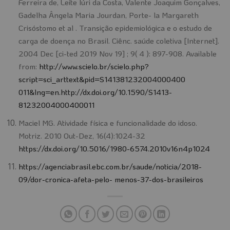
Ferreira de, Leite Iúri da Costa, Valente Joaquim Gonçalves,
Gadelha Ângela Maria Jourdan, Porte- la Margareth
Crisóstomo et al . Transição epidemiológica e o estudo de
carga de doença no Brasil. Ciênc. saúde coletiva [Internet].
2004 Dec [ci-ted 2019 Nov 19] ; 9( 4 ): 897-908. Available
from:
http://www.scielo.br/scielo.php?
script=sci_arttext&pid=S141381232004000400
011&lng=en.http://dx.doi.org/10.1590/S1413-
81232004000400011
Maciel MG. Atividade física e funcionalidade do idoso.
Motriz. 2010 Out-Dez, 16(4):1024-32
https://dx.doi.org/10.5016/1980-6574.2010v16n4p1024
https://agenciabrasil.ebc.com.br/saude/noticia/2018-
09/dor-cronica-afeta-pelo- menos-37-dos-brasileiros