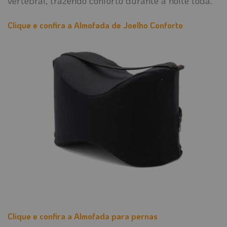
vertebral, trazendo conforto durante a noite toda.
Clique e confira a Almofada de Joelho Conforto
Clique e confira a Almofada para pernas