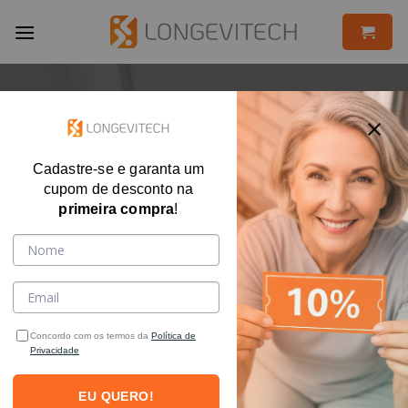
Skip
to
content
ALMOFADAS
Cadastre-se e garanta um
Tipos de Almofadas Ortopédicas: guia de
cupom de desconto na
como escolher a almofada certa
primeira compra
!
Concordo com os termos da
Política de
Privacidade
Você sabe como escolher uma
almofada
EU QUERO!