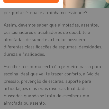
ortopédica
? A primeira coisa que precisa se
perguntar é: qual é a minha necessidade?
Assim, devemos saber que almofadas, assentos,
posicionadores e auxiliadores de decúbito e
almofadas de suporte articular possuem
diferentes classificações de espumas, densidades,
dureza e finalidades.
Escolher a espuma certa é o primeiro passo para
escolha ideal que vai te trazer conforto, alívio de
pressão, prevenção de escaras, suporte para
articulações e as mais diversas finalidades
buscadas quando se trata de escolher uma
almofada ou assento.